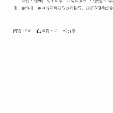
首创“企服码”“免申即享”“订阅即服务”“企服超市
册、免填报、免申请即可获取政府指导、政策享受和定
阅读：
510
点赞：
88
分享