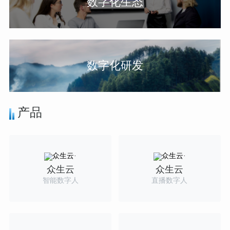
数字化生态
数字化研发
产品
众生云
众生云
智能数字人
直播数字人