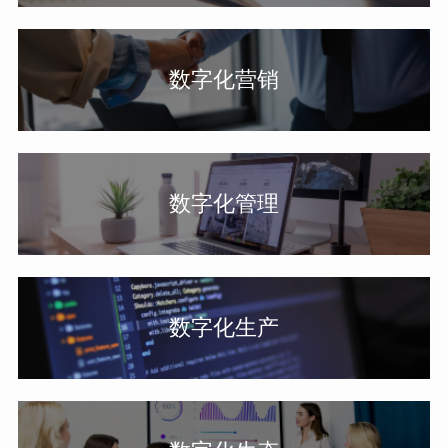
数字化营销
数字化管理
数字化生产