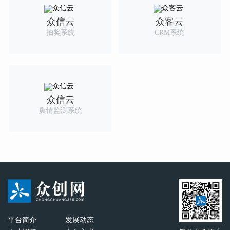
众信云
众客云
抽奖系统
CRM系统
众信云
舆情监测系统
平台简介
发展动态